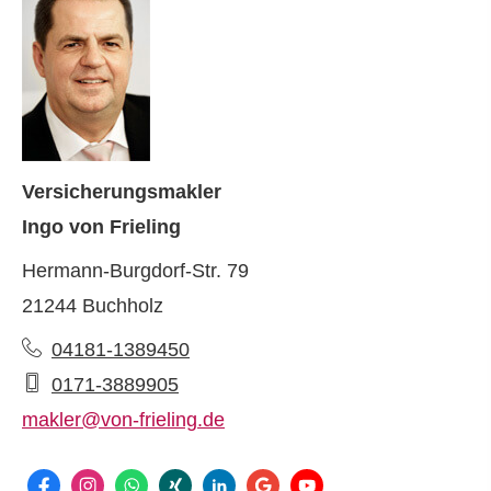
Ver­sicherungs­makler
Ingo von Frieling
Hermann-Burgdorf-Str. 79
21244 Buchholz
04181-1389450
0171-3889905
makler@von-frieling.de