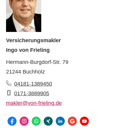
Ver­sicherungs­makler
Ingo von Frieling
Hermann-Burgdorf-Str. 79
21244 Buchholz
04181-1389450
0171-3889905
makler@von-frieling.de