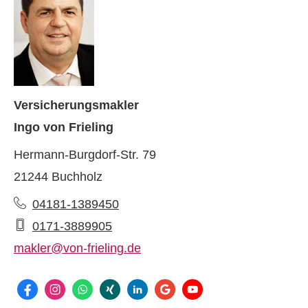
Ver­sicherungs­makler
Ingo von Frieling
Hermann-Burgdorf-Str. 79
21244 Buchholz
04181-1389450
0171-3889905
makler@von-frieling.de