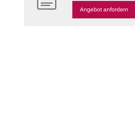
An­ge­bot an­for­dern