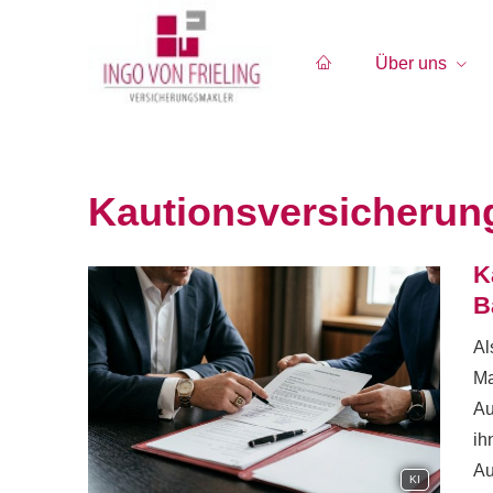
Über uns
Kautionsversicherun
K
B
Al
Ma
Au
ih
Au
KI