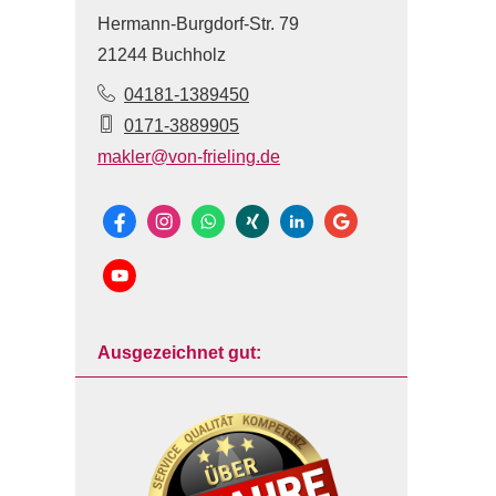
Hermann-Burgdorf-Str. 79
21244 Buchholz
04181-1389450
0171-3889905
makler@von-frieling.de
Ausgezeichnet gut: