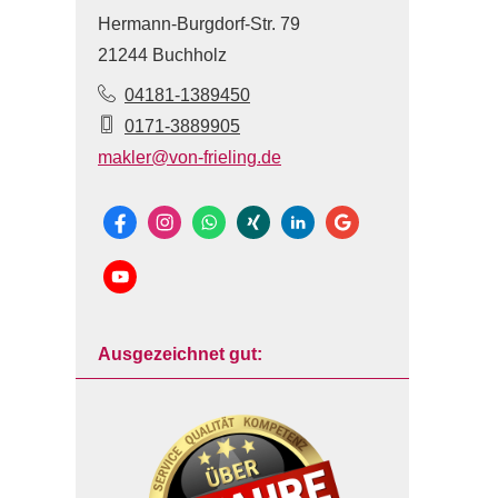
Hermann-Burgdorf-Str. 79
21244 Buchholz
04181-1389450
0171-3889905
makler@von-frieling.de
Ausgezeichnet gut: