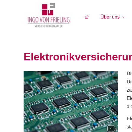
Über uns
Elektronikversicheru
Di
Di
za
El
di
El
st
KI